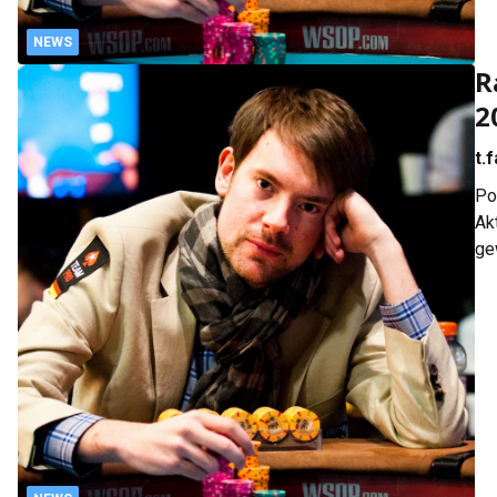
NEWS
R
2
t.
Po
Ak
ge
Fr
$1
WC