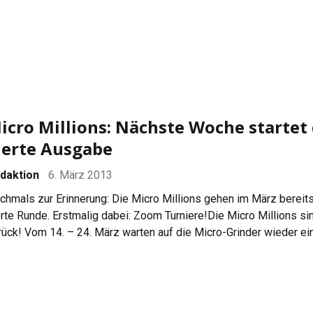
icro Millions: Nächste Woche startet 
ierte Ausgabe
daktion
6. März 2013
chmals zur Erinnerung: Die Micro Millions gehen im März bereits
erte Runde. Erstmalig dabei: Zoom Turniere!Die Micro Millions si
rück! Vom 14. – 24. März warten auf die Micro-Grinder wieder ei
0 Events. $5 Millionen Dollar sind garantiert und zum ersten Ma
om-Turniere im Programm aufgenommen. Zoom Poker gibt es b
kerStars bereits […]