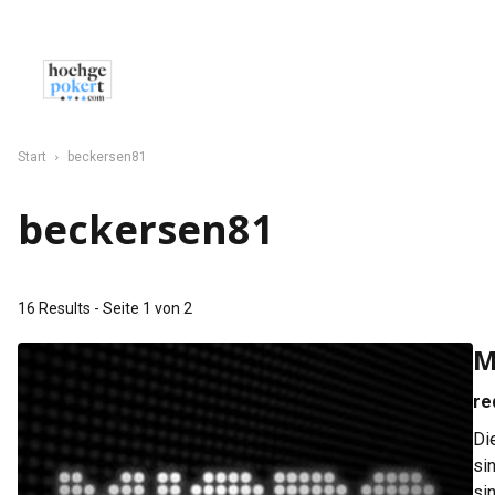
NEWS
POKER
CASINO
SPORT
C
Start
beckersen81
beckersen81
16 Results - Seite 1 von 2
M
re
Di
si
si