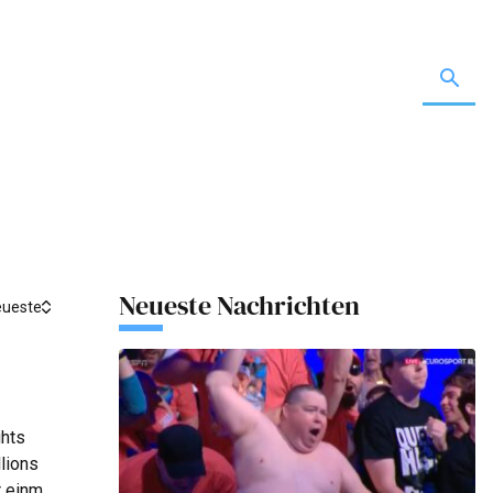
Neueste Nachrichten
eueste
ghts
lions
r einmal