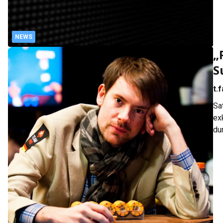
NEWS
„
S
t.
Sa
ex
du
mi
ge
Ab