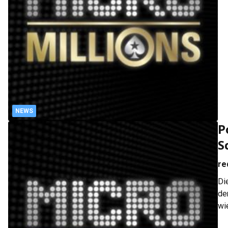
Tu
NEWS
P
S
re
Di
de
wi
di