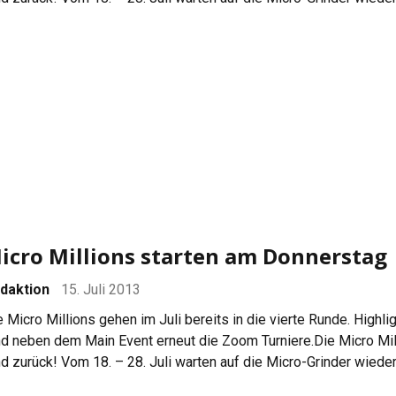
0 Events. $5 Millionen Dollar sind garantiert. Wieder im Progra
rniere! Zoom Poker gibt es bei PokerStars seit ungefähr […]
icro Millions starten am Donnerstag
daktion
15. Juli 2013
e Micro Millions gehen im Juli bereits in die vierte Runde. Highli
nd neben dem Main Event erneut die Zoom Turniere.Die Micro Mil
nd zurück! Vom 18. – 28. Juli warten auf die Micro-Grinder wiede
0 Events. $5 Millionen Dollar sind garantiert. Wieder im Progra