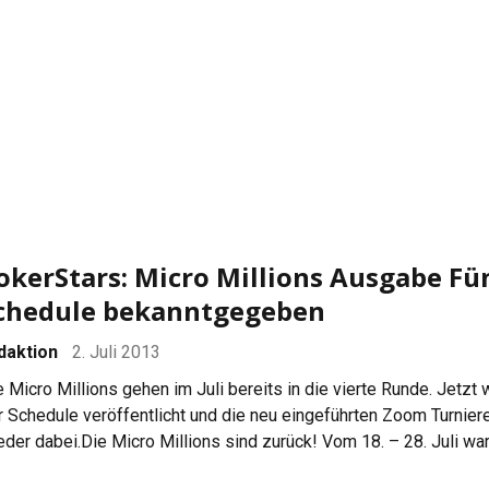
rniere! Zoom Poker gibt es bei PokerStars seit ungefähr […]
okerStars: Micro Millions Ausgabe Fü
chedule bekanntgegeben
daktion
2. Juli 2013
e Micro Millions gehen im Juli bereits in die vierte Runde. Jetzt
r Schedule veröffentlicht und die neu eingeführten Zoom Turnier
eder dabei.Die Micro Millions sind zurück! Vom 18. – 28. Juli wa
e Micro-Grinder wieder einmal 100 Events. $5 Millionen Dollar si