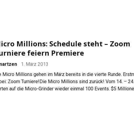
icro Millions: Schedule steht – Zoom
urniere feiern Premiere
martzen
1. März 2013
e Micro Millions gehen im März bereits in die vierte Runde. Erst
bei: Zoom Turniere!Die Micro Millions sind zurück! Vom 14. – 24
rten auf die Micro-Grinder wieder einmal 100 Events. $5 Million
llar sind garantiert und zum ersten Mal werden Zoom-Turniere i
ogramm aufgenommen. Zoom Poker gibt es bei PokerStars berei
nem Jahr. […]