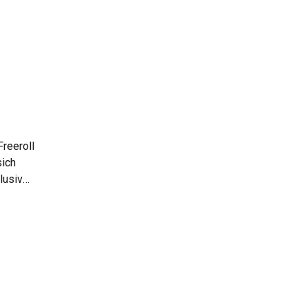
Freeroll
sich
lusiv
Je nach