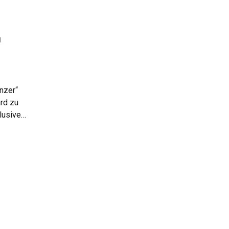
m
nzer“
rd zu
lusiven
en