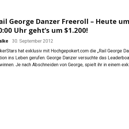
ail George Danzer Freeroll – Heute u
0:00 Uhr geht’s um $1.200!
falke
30. September 2012
kerStars hat exklusiv mit Hochgepokert.com die „Rail George Da
tion ins Leben gerufen. George Danzer versuchte das Leaderboa
winnen. Je nach Abschneiden von George, spielt ihr in einem exk
eeroll um eine „Railing-Prämie“. Nun steht es fest – es geht um
.200. Team PokerStars Pro George Danzer hat bei der diesjährig
OOP ein Bracelet gewonnen. Lange […]