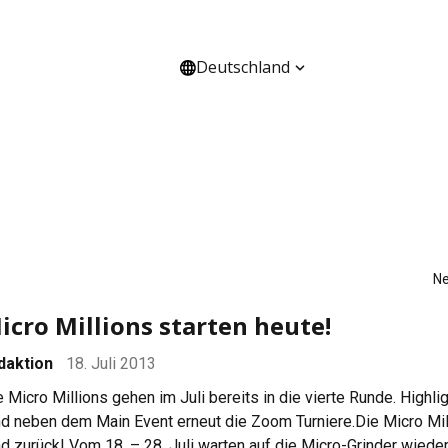
Deutschland
HANNEL
ÜBER UNS
N
icro Millions starten heute!
daktion
18. Juli 2013
e Micro Millions gehen im Juli bereits in die vierte Runde. Highli
nd neben dem Main Event erneut die Zoom Turniere.Die Micro Mil
nd zurück! Vom 18. – 28. Juli warten auf die Micro-Grinder wiede