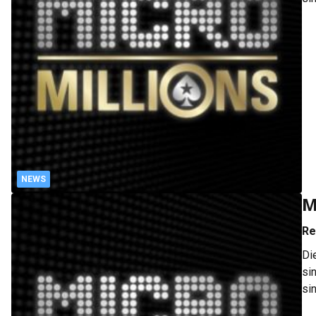
10
Tu
NEWS
M
Re
Di
si
si
10