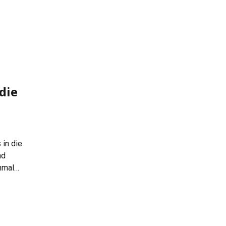
die
 in die
nd
nmal
l werden
ei