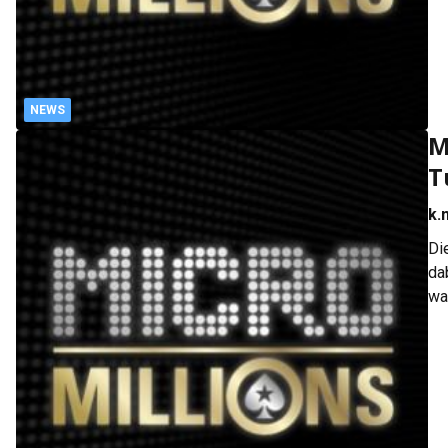
NEWS
M
T
k.
Di
da
wa
Do
Pr
ei