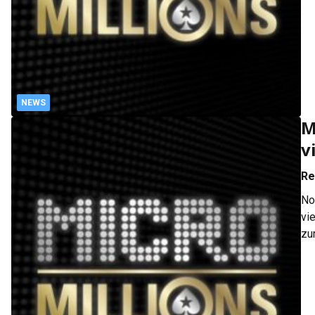
NEWS
M
v
Re
No
vi
zu
10
Zo
Po