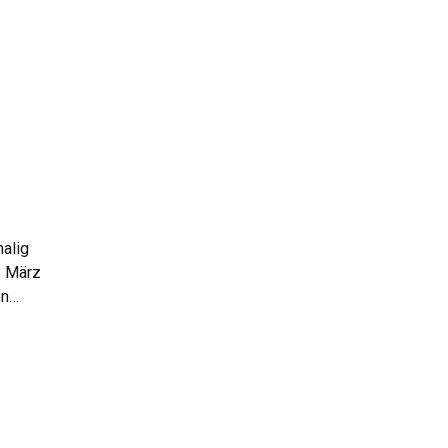
malig
. März
en
m
ts seit