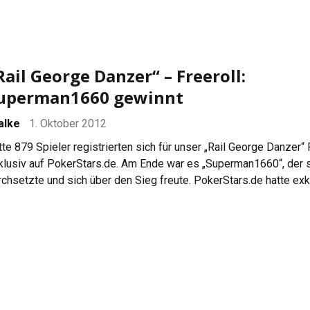
Rail George Danzer“ – Freeroll:
uperman1660 gewinnt
falke
1. Oktober 2012
tte 879 Spieler registrierten sich für unser „Rail George Danzer“ 
klusiv auf PokerStars.de. Am Ende war es „Superman1660“, der 
rchsetzte und sich über den Sieg freute. PokerStars.de hatte exk
t Hochgepokert.com die „Rail George Danzer“ Aktion ins Leben
rufen. George Danzer versuchte das Leaderboard zu gewinnen. 
schneiden von George, wurde im exklusiven Freeroll […]