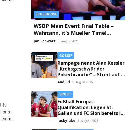
m: Zoom
ERGEBNISSE
WSOP Main Event Final Table –
Wahnsinn, it’s Mueller Time!
Millionen-Drama und die finnische
Jan Schwarz
6. August 2026
Faust an Tag 2!
GOSSIP
Rampage nennt Alan Kessler
„Krebsgeschwür der
Pokerbranche“ – Streit auf X
eskaliert!
Andi Pi
6. August 2026
SPORT
Fußball Europa-
ghts
Qualifikation: Legen St.
lions
Gallen und FC Sion bereits im
Hinspiel den Grundstein fürs
r einmal
luckyluke
5. August 2026
Weiterkommen?
m: Zoom