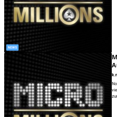
ga
NEWS
M
A
k.
No
vi
zu
10
Zo
Po