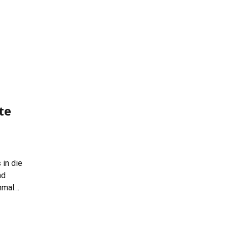
[…]
te
 in die
nd
nmal
l werden
ei