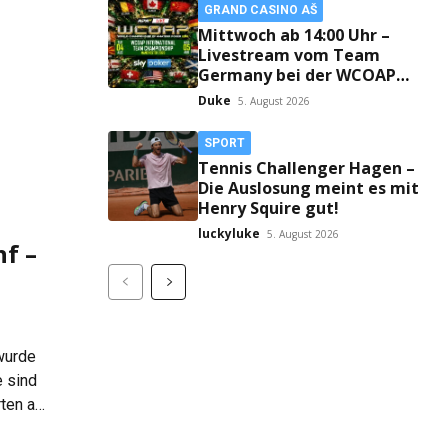
GRAND CASINO AŠ
Mittwoch ab 14:00 Uhr –
Livestream vom Team
Germany bei der WCOAP
Manchester 2026!
Duke
5. August 2026
SPORT
Tennis Challenger Hagen –
Die Auslosung meint es mit
Henry Squire gut!
luckyluke
5. August 2026
nf –
 wurde
e sind
rten auf
nd