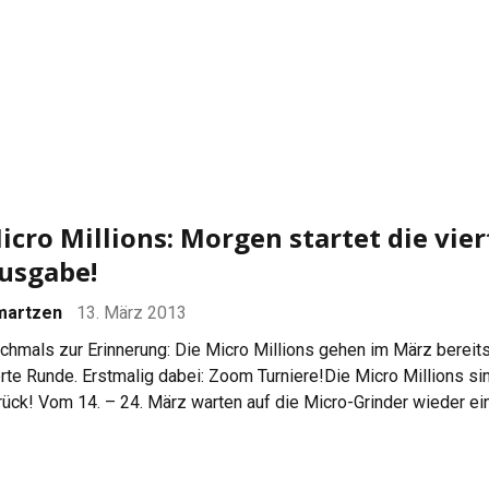
rantiert. Wieder im Program: Zoom Turniere! Zoom Poker gibt es 
icro Millions: Morgen startet die vier
usgabe!
martzen
13. März 2013
chmals zur Erinnerung: Die Micro Millions gehen im März bereits
erte Runde. Erstmalig dabei: Zoom Turniere!Die Micro Millions si
rück! Vom 14. – 24. März warten auf die Micro-Grinder wieder ei
0 Events. $5 Millionen Dollar sind garantiert und zum ersten Ma
om-Turniere im Programm aufgenommen. Zoom Poker gibt es b
kerStars bereits […]