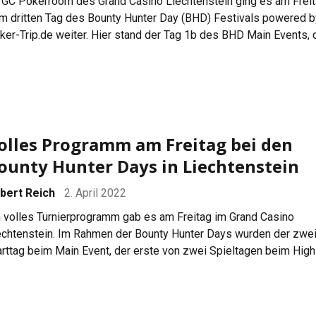
 GC Pokerroom des Grand Casino Liechtenstein ging es am Freit
m dritten Tag des Bounty Hunter Day (BHD) Festivals powered b
ker-Trip.de weiter. Hier stand der Tag 1b des BHD Main Events, 
des BHD High Rollers und das Friday Late Night PLO Event auf 
ogramm.Schon beachtliche 448 Entries nach […]
olles Programm am Freitag bei den
ounty Hunter Days in Liechtenstein
bert Reich
2. April 2022
n volles Turnierprogramm gab es am Freitag im Grand Casino
echtenstein. Im Rahmen der Bounty Hunter Days wurden der zwe
arttag beim Main Event, der erste von zwei Spieltagen beim High
ent und das Late Night KO Turbo gespielt.Nach dem mit 128 Re-
hr soliden Auftakt vor zwei Tagen, meldeten gestern beim
F120+100+30 BHD […]