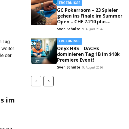
ERGEBNISSE
GC Pokerroom – 23 Spieler
gehen ins Finale im Summer
Open – CHF 7.210 plus
Bounties on Top!
Sven Schulte
9. August 2026
n Tag
ERGEBNISSE
Onyx HRS – DACHs
weiter.
dominieren Tag 1B im $10k
le der
Premiere Event!
im
Sven Schulte
9. August 2026
ool in
ys im