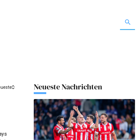
Neueste Nachrichten
eueste
Days