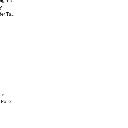
ag mit
y
der Tag
dem
ite
 Roller
Entries