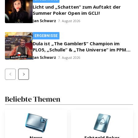
Licht und „Schatten“ zum Auftakt der
Summer Poker Open im GCLI!
Jan Schwarz
7. August 2026
ERGEBNISSE
Dula ist „The Gambler$“ Champion im
PLO5, „Schulle“ & „The Universe“ im PPM
SHR Finale!
Jan Schwarz
7. August 2026
Beliebte Themen
News
Echtgeld Poker