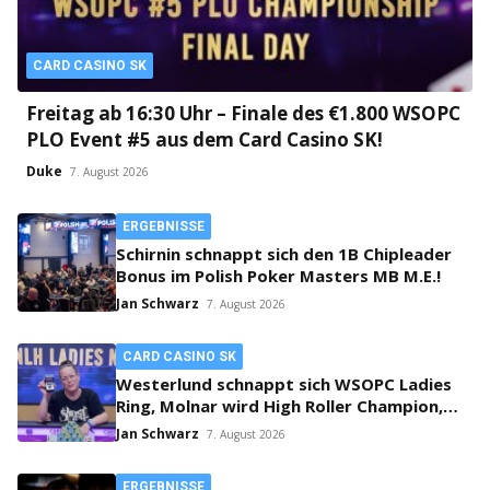
CARD CASINO SK
Freitag ab 16:30 Uhr – Finale des €1.800 WSOPC
PLO Event #5 aus dem Card Casino SK!
Duke
7. August 2026
ERGEBNISSE
Schirnin schnappt sich den 1B Chipleader
Bonus im Polish Poker Masters MB M.E.!
Jan Schwarz
7. August 2026
CARD CASINO SK
Westerlund schnappt sich WSOPC Ladies
Ring, Molnar wird High Roller Champion,
Main Event gestartet!
Jan Schwarz
7. August 2026
ERGEBNISSE