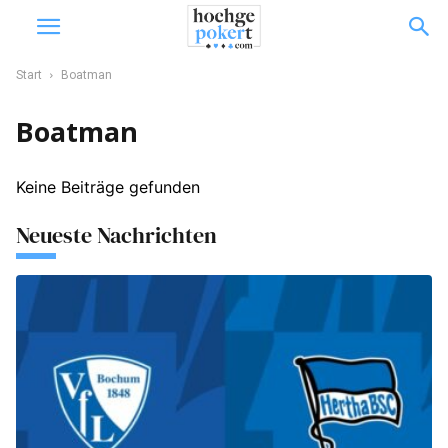
Start
Boatman
Boatman
Keine Beiträge gefunden
Neueste Nachrichten