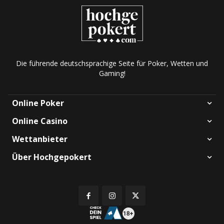
Die führende deutschsprachige Seite für Poker, Wetten und
Gaming!
Online Poker
Online Casino
Wettanbieter
Über Hochgepokert