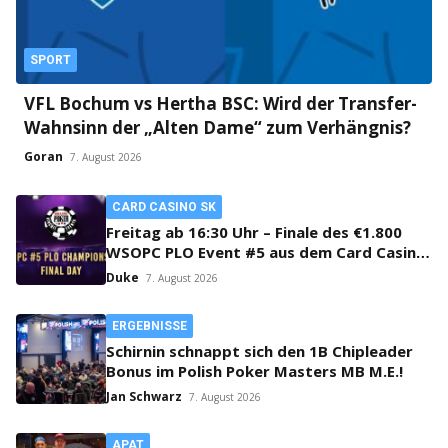
SPORT
VFL Bochum vs Hertha BSC: Wird der Transfer-
Wahnsinn der „Alten Dame“ zum Verhängnis?
Goran
7. August 2026
CARD CASINO SK
Freitag ab 16:30 Uhr – Finale des €1.800
WSOPC PLO Event #5 aus dem Card Casino
SK!
Duke
7. August 2026
ERGEBNISSE
Schirnin schnappt sich den 1B Chipleader
Bonus im Polish Poker Masters MB M.E.!
Jan Schwarz
7. August 2026
APAT