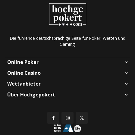
Die führende deutschsprachige Seite für Poker, Wetten und
Gaming!
Online Poker
Online Casino
Wettanbieter
Über Hochgepokert