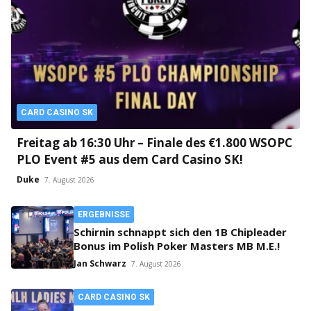
CARD CASINO SK
Freitag ab 16:30 Uhr – Finale des €1.800 WSOPC
PLO Event #5 aus dem Card Casino SK!
Duke
7. August 2026
ERGEBNISSE
Schirnin schnappt sich den 1B Chipleader
Bonus im Polish Poker Masters MB M.E.!
Jan Schwarz
7. August 2026
CARD CASINO SK