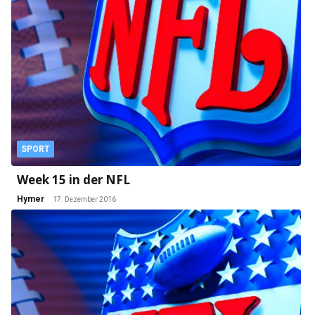
SPORT
Week 15 in der NFL
Hymer
17. Dezember 2016