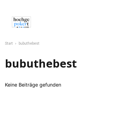
NEWS
POKER
CASINO
SPORT
C
Start
bubuthebest
bubuthebest
Keine Beiträge gefunden