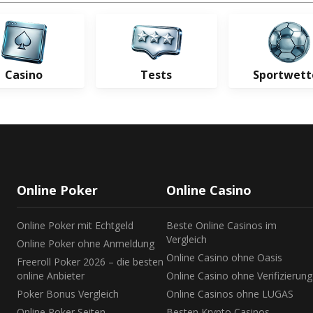
Casino
Tests
Sportwett
Online Poker
Online Casino
Online Poker mit Echtgeld
Beste Online Casinos im
Vergleich
Online Poker ohne Anmeldung
Online Casino ohne Oasis
Freeroll Poker 2026 – die besten
online Anbieter
Online Casino ohne Verifizierung
Poker Bonus Vergleich
Online Casinos ohne LUGAS
Online Poker Seiten
Besten Krypto Casinos