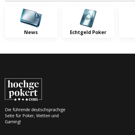
News
Echtgeld Poker
Die führende deutschsprachige
Seite für Poker, Wetten und
Gaming!