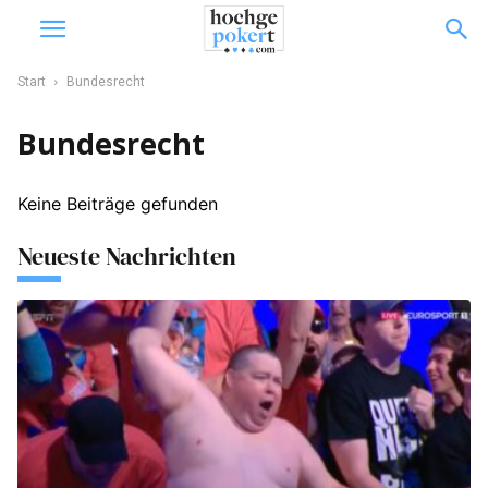
Start
Bundesrecht
Bundesrecht
Keine Beiträge gefunden
Neueste Nachrichten