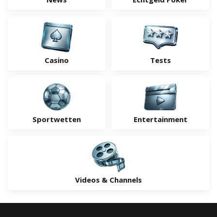
Casino
Tests
Sportwetten
Entertainment
Videos & Channels