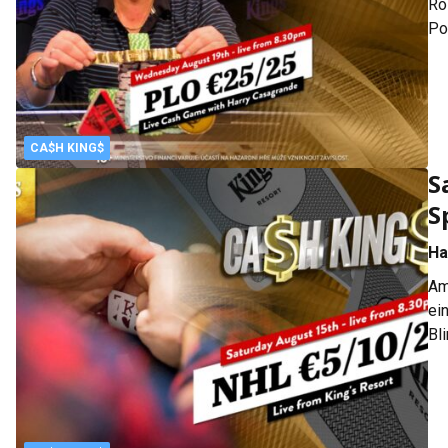
Ro
Po
ze
De
CA$H KING$
S
S
Ha
Am
ei
Bl
Ca
ko