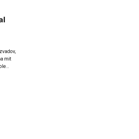
al
zvadov,
ha mit
ole