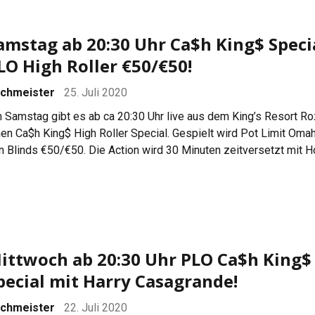
amstag ab 20:30 Uhr Ca$h King$ Speci
LO High Roller €50/€50!
chmeister
25. Juli 2020
 Samstag gibt es ab ca 20:30 Uhr live aus dem King’s Resort Ro
nen Ca$h King$ High Roller Special. Gespielt wird Pot Limit Oma
n Blinds €50/€50. Die Action wird 30 Minuten zeitversetzt mit H
rds übertragen und von Christin Maschmann auf Deutsch
mmentiert.Viel Spaß mit dem Livestream:
ittwoch ab 20:30 Uhr PLO Ca$h King$
pecial mit Harry Casagrande!
chmeister
22. Juli 2020