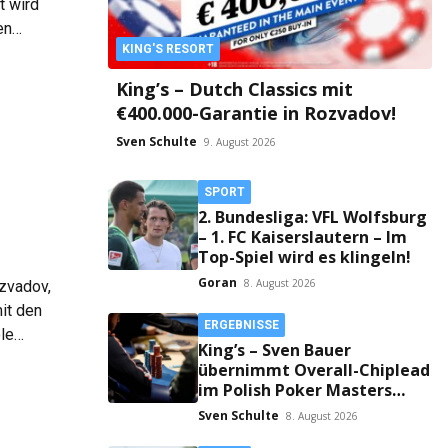
t wird
en
KING'S RESORT
r auf
King’s – Dutch Classics mit
€400.000-Garantie in Rozvadov!
Sven Schulte
9. August 2026
SPORT
2. Bundesliga: VFL Wolfsburg
– 1. FC Kaiserslautern – Im
Top-Spiel wird es klingeln!
Goran
8. August 2026
zvadov,
it den
ERGEBNISSE
le
King’s – Sven Bauer
übernimmt Overall-Chiplead
im Polish Poker Masters
Main!
Sven Schulte
8. August 2026