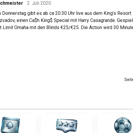
chmeister
2. Juli 2020
 Donnerstag gibt es ab ca 20:30 Uhr live aus dem King’s Resort
zvadov, einen Ca$h King$ Special mit Harry Casagrande. Gespiel
t Limit Omaha mit den Blinds €25/€25. Die Action wird 30 Minut
itversetzt mit Hole Cards übertragen.Viel Spaß mit dem Livestr
Seit