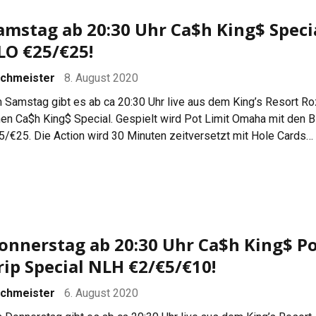
amstag ab 20:30 Uhr Ca$h King$ Speci
LO €25/€25!
chmeister
8. August 2020
 Samstag gibt es ab ca 20:30 Uhr live aus dem King’s Resort Ro
nen Ca$h King$ Special. Gespielt wird Pot Limit Omaha mit den B
5/€25. Die Action wird 30 Minuten zeitversetzt mit Hole Cards
ertragen und von Christin Maschmann auf Deutsch kommentiert.V
aß mit dem Livestream:
onnerstag ab 20:30 Uhr Ca$h King$ P
rip Special NLH €2/€5/€10!
chmeister
6. August 2020