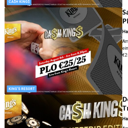
CA$H KING$
S
P
Ha
Am
ei
€2
üb
Sp
KING'S RESORT
D
T
Ha