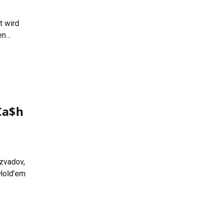
t wird
en
n auf
Ca$h
zvadov,
 Hold’em
n