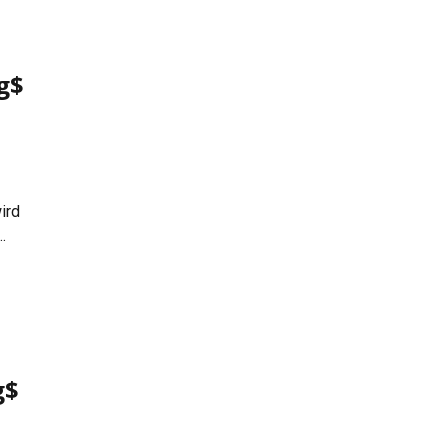
g$
ird
on
g$