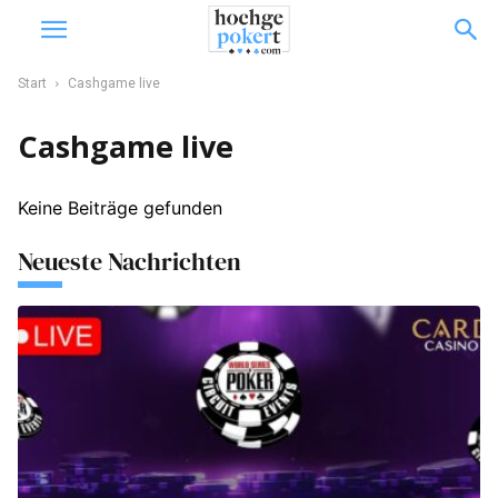
Start
Cashgame live
Cashgame live
Keine Beiträge gefunden
Neueste Nachrichten