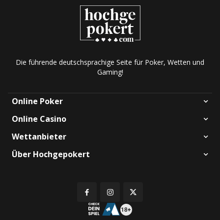
Die führende deutschsprachige Seite für Poker, Wetten und
Gaming!
Online Poker
Online Casino
Wettanbieter
Über Hochgepokert