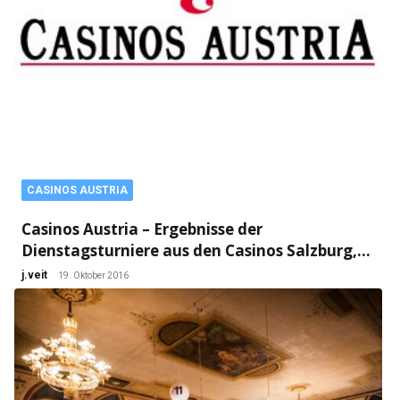
CASINOS AUSTRIA
Casinos Austria – Ergebnisse der
Dienstagsturniere aus den Casinos Salzburg,
Bregenz, Baden, Linz und Velden
j.veit
19. Oktober 2016