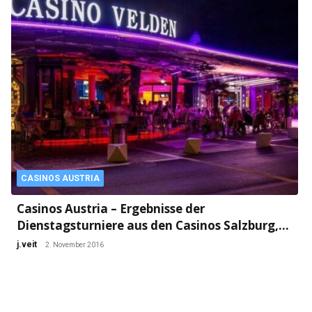
CASINOS AUSTRIA
Casinos Austria – Ergebnisse der
Dienstagsturniere aus den Casinos Salzburg,
Bregenz, Baden, Linz und Velden
j.veit
2. November 2016