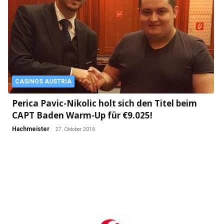
CASINOS AUSTRIA
Perica Pavic-Nikolic holt sich den Titel beim
CAPT Baden Warm-Up für €9.025!
Hachmeister
27. Oktober 2016