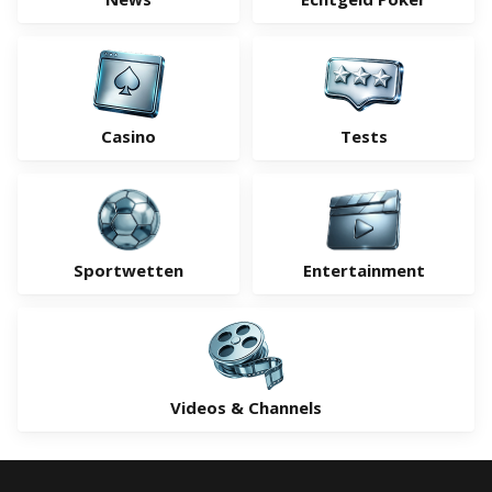
Casino
Tests
Sportwetten
Entertainment
Videos & Channels