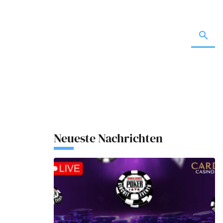
Neueste Nachrichten