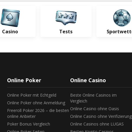
Casino
Tests
Sportwett
Online Poker
Online Casino
Online Poker mit Echtgeld
Beste Online Casinos im
Vergleich
Online Poker ohne Anmeldung
Online Casino ohne Oasis
Freeroll Poker 2026 – die besten
online Anbieter
Online Casino ohne Verifizierung
Poker Bonus Vergleich
Online Casinos ohne LUGAS
Online Poker Seiten
Besten Krypto Casinos