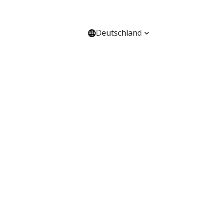
Deutschland
HANNEL
ÜBER UNS