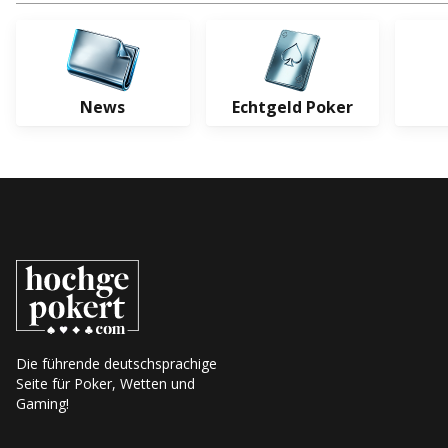
News
Echtgeld Poker
Die führende deutschsprachige
Seite für Poker, Wetten und
Gaming!