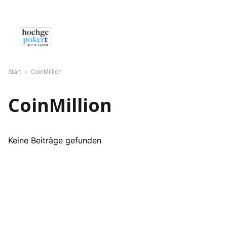
NEWS
POKER
CASINO
SPORT
C
Start
CoinMillion
CoinMillion
Keine Beiträge gefunden