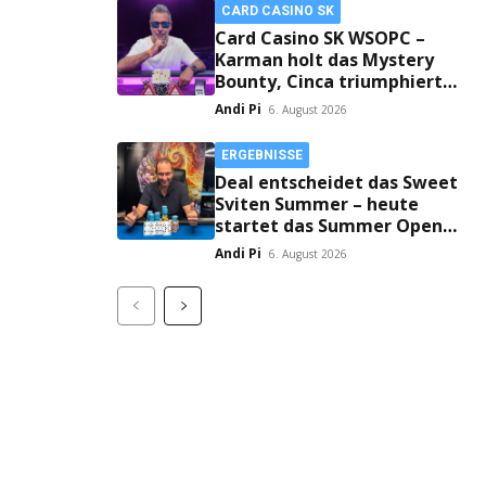
CARD CASINO SK
Card Casino SK WSOPC –
Karman holt das Mystery
Bounty, Cinca triumphiert
im 6-Max!
Andi Pi
6. August 2026
ERGEBNISSE
Deal entscheidet das Sweet
Sviten Summer – heute
startet das Summer Open
Bounty!
Andi Pi
6. August 2026