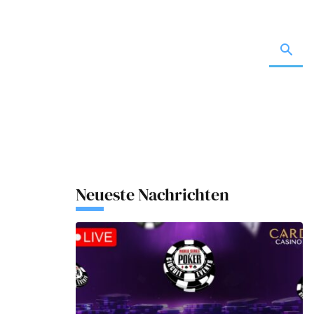
Neueste Nachrichten