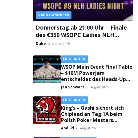
CARD CASINO SK
Donnerstag ab 21:00 Uhr – Finale
des €350 WSOPC Ladies NLH
Event #9 aus dem Card Casino SK!
Duke
6. August 2026
ERGEBNISSE
WSOP Main Event Final Table
– $10M Powerjam
entscheidet das Heads-Up
zwischen Jumalon und
Jan Schwarz
6. August 2026
Saaskilahti!
ERGEBNISSE
King’s – Gashi sichert sich
Chiplead an Tag 1A beim
Polish Poker Masters
Mystery Bounty!
Andi Pi
6. August 2026