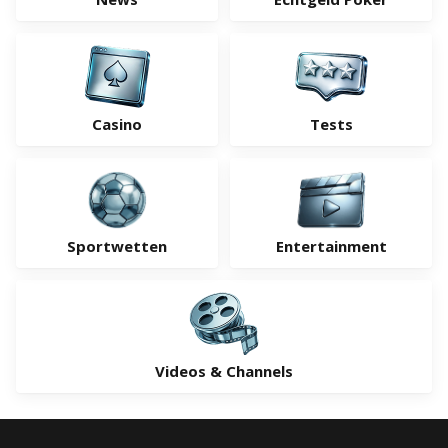
Casino
Tests
Sportwetten
Entertainment
Videos & Channels