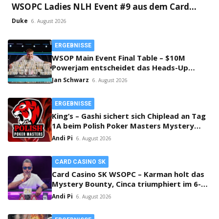
WSOPC Ladies NLH Event #9 aus dem Card
Casino SK!
Duke
6. August 2026
ERGEBNISSE
WSOP Main Event Final Table – $10M
Powerjam entscheidet das Heads-Up
zwischen Jumalon und Saaskilahti!
Jan Schwarz
6. August 2026
ERGEBNISSE
King’s – Gashi sichert sich Chiplead an Tag
1A beim Polish Poker Masters Mystery
Bounty!
Andi Pi
6. August 2026
CARD CASINO SK
Card Casino SK WSOPC – Karman holt das
Mystery Bounty, Cinca triumphiert im 6-
Max!
Andi Pi
6. August 2026