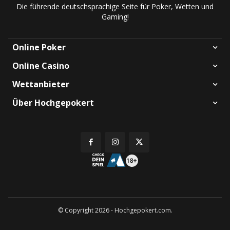
Die führende deutschsprachige Seite für Poker, Wetten und
Gaming!
Online Poker
Online Casino
Wettanbieter
Über Hochgepokert
© Copyright 2026 - Hochgepokert.com.