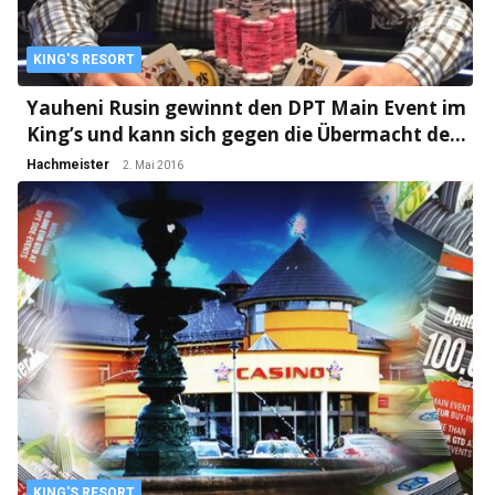
KING'S RESORT
Yauheni Rusin gewinnt den DPT Main Event im
King’s und kann sich gegen die Übermacht der
deutschen Spieler durchsetzen!
Hachmeister
2. Mai 2016
KING'S RESORT