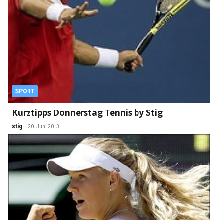
SPORT
Kurztipps Donnerstag Tennis by Stig
stig
20. Juni 2013