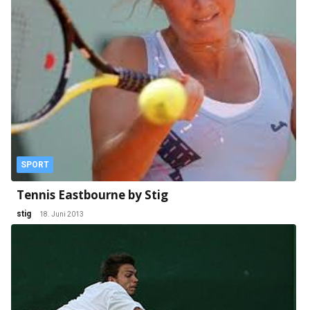
SPORT
Tennis Eastbourne by Stig
stig
18. Juni 2013