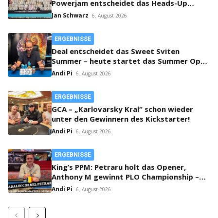
Powerjam entscheidet das Heads-Up
zwischen Jumalon und Saaskilahti!
Jan Schwarz
6. August 2026
ERGEBNISSE
Deal entscheidet das Sweet Sviten
Summer – heute startet das Summer Open
Bounty!
Andi Pi
6. August 2026
ERGEBNISSE
GCA – „Karlovarsky Kral“ schon wieder
unter den Gewinnern des Kickstarter!
Andi Pi
6. August 2026
ERGEBNISSE
King’s PPM: Petraru holt das Opener,
Anthony M gewinnt PLO Championship –
Prag spielt Flight 1C Million Crown!
Andi Pi
6. August 2026