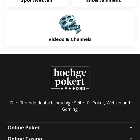
Sportwetten
Entertainment
Videos & Channels
Die führende deutschsprachige Seite für Poker, Wetten und
Gaming!
Online Poker
Online Casino