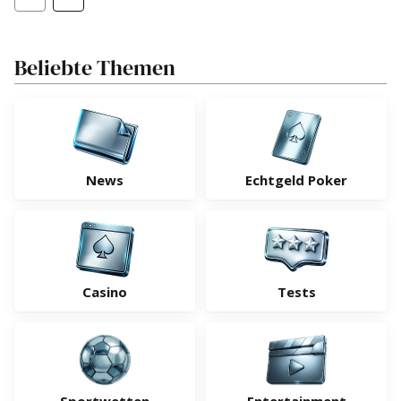
Beliebte Themen
News
Echtgeld Poker
Casino
Tests