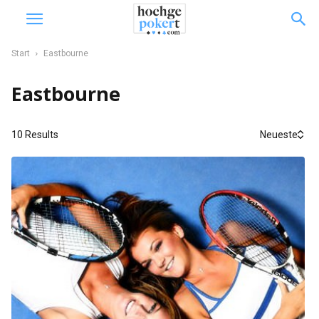
Start
Eastbourne
Eastbourne
10 Results
Neueste