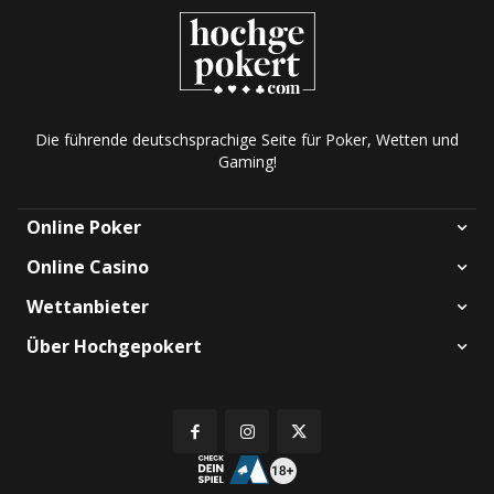
Die führende deutschsprachige Seite für Poker, Wetten und
Gaming!
Online Poker
Online Casino
Wettanbieter
Über Hochgepokert