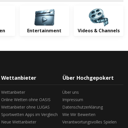
en
Entertainment
Videos & Channels
Wettanbieter
Über Hochgepokert
Wettanbieter
Über uns
Online Wetten ohne OASIS
Impressum
Wettanbieter ohne LUGAS
Datenschutzerklärung
Sportwetten Apps im Vergleich
Wie Wir Bewerten
Neue Wettanbieter
Verantwortungsvolles Spielen