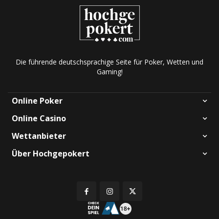
Die führende deutschsprachige Seite für Poker, Wetten und
Gaming!
Online Poker
Online Casino
Wettanbieter
Über Hochgepokert