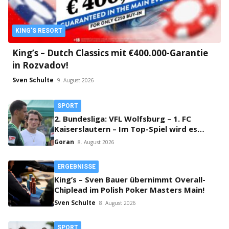
KING'S RESORT
King’s – Dutch Classics mit €400.000-Garantie
in Rozvadov!
Sven Schulte
9. August 2026
SPORT
2. Bundesliga: VFL Wolfsburg – 1. FC
Kaiserslautern – Im Top-Spiel wird es
klingeln!
Goran
8. August 2026
ERGEBNISSE
King’s – Sven Bauer übernimmt Overall-
Chiplead im Polish Poker Masters Main!
Sven Schulte
8. August 2026
SPORT