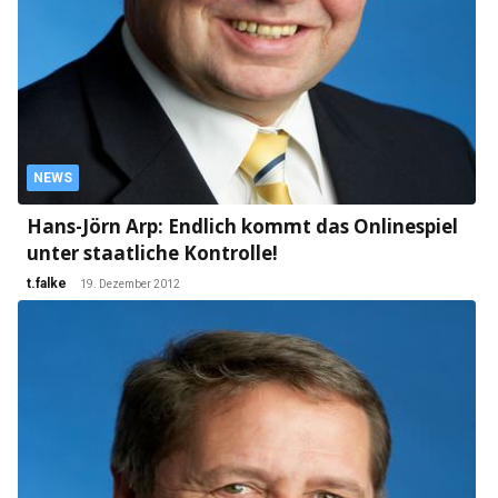
NEWS
Hans-Jörn Arp: Endlich kommt das Onlinespiel
unter staatliche Kontrolle!
t.falke
19. Dezember 2012