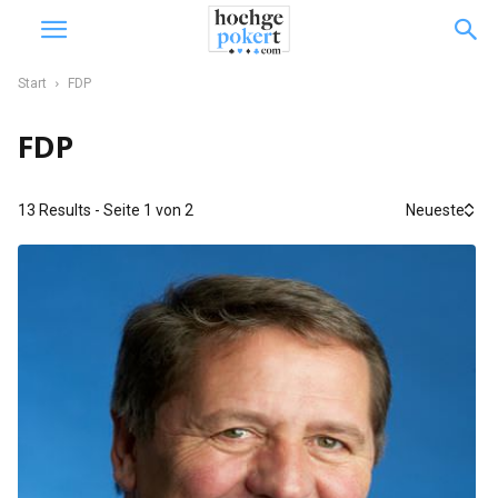
Start
FDP
FDP
13 Results - Seite 1 von 2
Neueste