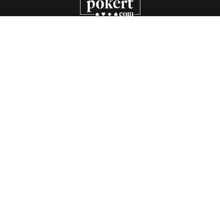
Die führende deutschsprachige Seite für Poker, Wetten und
Gaming!
Online Poker
Online Casino
Wettanbieter
Über Hochgepokert