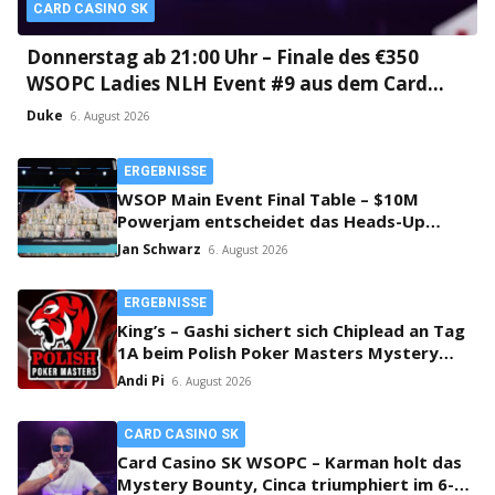
CARD CASINO SK
Donnerstag ab 21:00 Uhr – Finale des €350
WSOPC Ladies NLH Event #9 aus dem Card
Casino SK!
Duke
6. August 2026
ERGEBNISSE
WSOP Main Event Final Table – $10M
Powerjam entscheidet das Heads-Up
zwischen Jumalon und Saaskilahti!
Jan Schwarz
6. August 2026
ERGEBNISSE
King’s – Gashi sichert sich Chiplead an Tag
1A beim Polish Poker Masters Mystery
Bounty!
Andi Pi
6. August 2026
CARD CASINO SK
Card Casino SK WSOPC – Karman holt das
Mystery Bounty, Cinca triumphiert im 6-