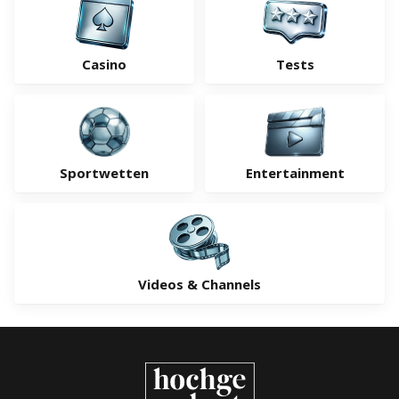
Casino
Tests
Sportwetten
Entertainment
Videos & Channels