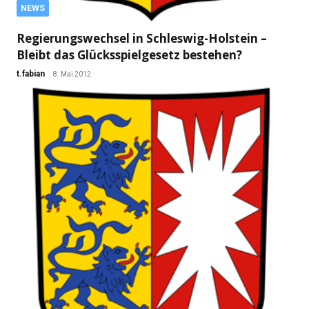
NEWS
Regierungswechsel in Schleswig-Holstein –
Bleibt das Glücksspielgesetz bestehen?
t.fabian
8. Mai 2012