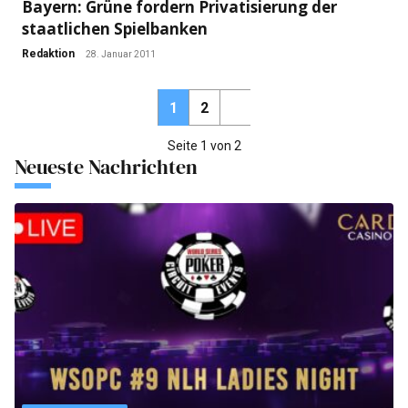
Bayern: Grüne fordern Privatisierung der
staatlichen Spielbanken
Redaktion
28. Januar 2011
1
2
Seite 1 von 2
Neueste Nachrichten