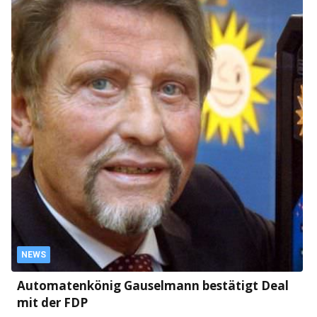
NEWS
Automatenkönig Gauselmann bestätigt Deal
mit der FDP