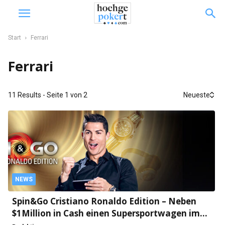
Start
Ferrari
Ferrari
11 Results - Seite 1 von 2
Neueste
NEWS
Spin&Go Cristiano Ronaldo Edition – Neben
$1Million in Cash einen Supersportwagen im