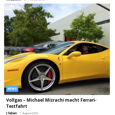
NEWS
Vollgas – Michael Mizrachi macht Ferrari-
Testfahrt
t.fabian
1. August 2014