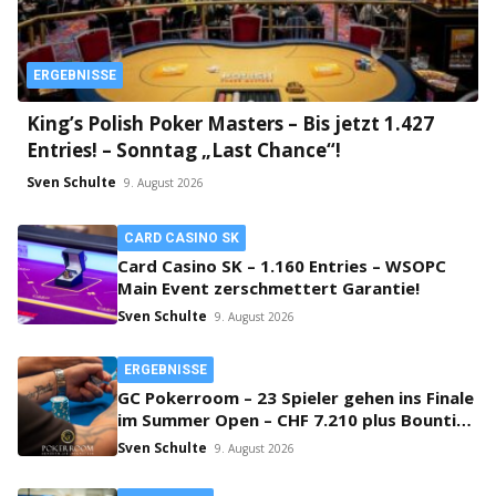
ERGEBNISSE
King’s Polish Poker Masters – Bis jetzt 1.427
Entries! – Sonntag „Last Chance“!
Sven Schulte
9. August 2026
CARD CASINO SK
Card Casino SK – 1.160 Entries – WSOPC
Main Event zerschmettert Garantie!
Sven Schulte
9. August 2026
ERGEBNISSE
GC Pokerroom – 23 Spieler gehen ins Finale
im Summer Open – CHF 7.210 plus Bounties
on Top!
Sven Schulte
9. August 2026