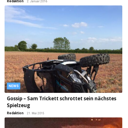
Wert von $450k gewinnen!
Redaktion
2. Januar 2016
NEWS
Gossip – Sam Trickett schrottet sein nächstes
Spielzeug
Redaktion
21. Mai 2015