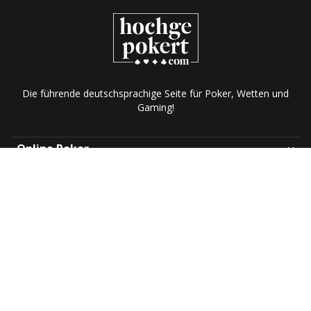
Die führende deutschsprachige Seite für Poker, Wetten und
Gaming!
Online Poker
Online Casino
Wettanbieter
Über Hochgepokert