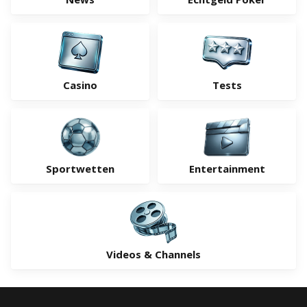
Casino
Tests
Sportwetten
Entertainment
Videos & Channels