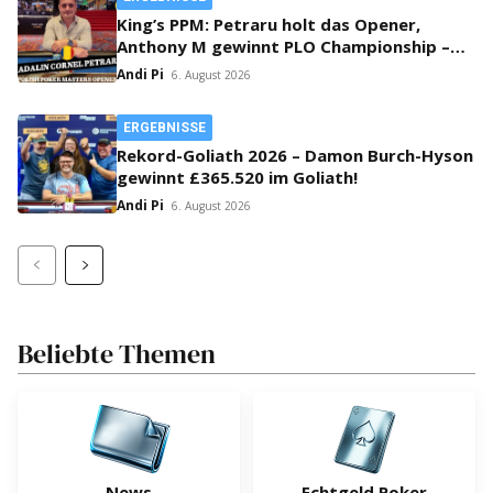
King’s PPM: Petraru holt das Opener,
Anthony M gewinnt PLO Championship –
Prag spielt Flight 1C Million Crown!
Andi Pi
6. August 2026
ERGEBNISSE
Rekord-Goliath 2026 – Damon Burch-Hyson
gewinnt £365.520 im Goliath!
Andi Pi
6. August 2026
Beliebte Themen
News
Echtgeld Poker