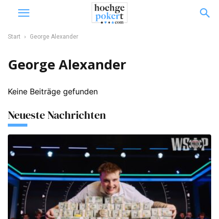
Start
George Alexander
George Alexander
Keine Beiträge gefunden
Neueste Nachrichten