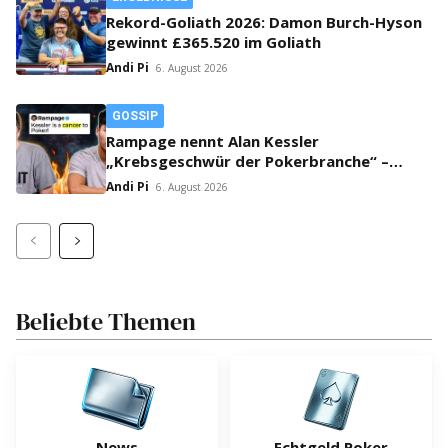
Rekord-Goliath 2026: Damon Burch-Hyson
gewinnt £365.520 im Goliath
Andi Pi
6. August 2026
GOSSIP
Rampage nennt Alan Kessler
„Krebsgeschwür der Pokerbranche“ –
Streit auf X eskaliert!
Andi Pi
6. August 2026
Beliebte Themen
News
Echtgeld Poker