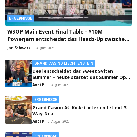
ERGEBNISSE
WSOP Main Event Final Table – $10M
Powerjam entscheidet das Heads-Up zwischen
Jumalon und Saaskilahti!
Jan Schwarz
6. August 2026
GRAND CASINO LIECHTENSTEIN
Deal entscheidet das Sweet Sviten
Summer – heute startet das Summer Open
Bounty
Andi Pi
6. August 2026
ERGEBNISSE
Grand Casino Aš: Kickstarter endet mit 3-
Way-Deal
Andi Pi
6. August 2026
ERGEBNISSE