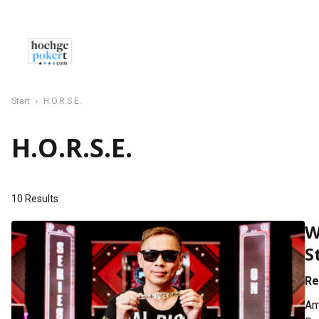
NEWS
POKER
CASINO
SPORT
C
Start
H.O.R.S.E.
H.O.R.S.E.
10 Results
W
S
Re
Am