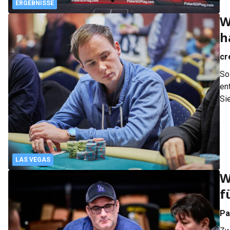
ERGEBNISSE
W
h
cr
So
en
Si
Cl
(d
[…]
LAS VEGAS
W
f
Pa