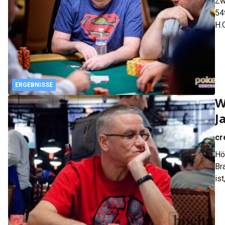
Zw
54
H.
US
ga
Li
ERGEBNISSE
W
J
cr
Hö
Br
is
$1
di
ei