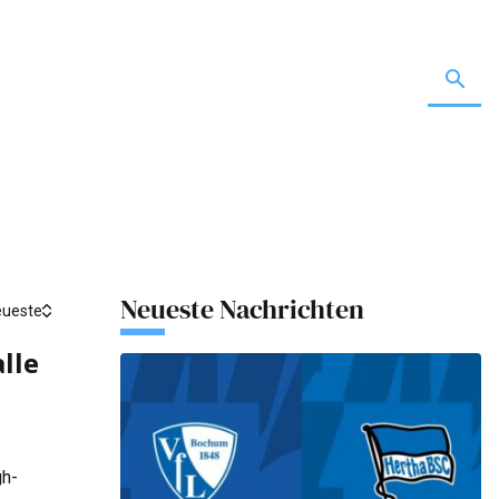
Neueste Nachrichten
eueste
lle
gh-