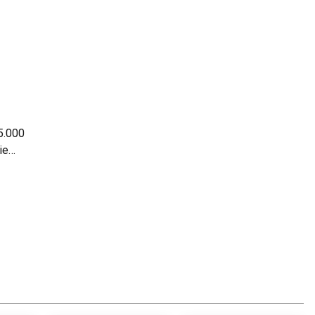
5.000
ie
ten Tag