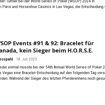
ller-Turnier bei der World Series of Poker (WSOP) 2024 in
n Paris und Horseshoe Casinos in Las Vegas, die Entscheidung.
ht es zur kompletten WSOP-Berichterstattung von hochgepokert
+Hochrangig besetzt war das Finale dieses Turniers, bei dem
sprünglich 120 Spieler mitgemacht hatten.Insgesamt 30 Bracelet
tten die zehn Finalisten schon […]
SOP Events #91 & 92: Bracelet für
anada, kein Sieger beim H.O.R.S.E.
esspahl
18. Juli 2023
eder einmal musste bei der 54th Annual World Series of Poker 2
s Vegas eine Bracelet-Entscheidung auf den folgenden Tag ver
rden. Während der Sieger des letzten Pferderennens noch gesuc
eht der Sieger beim NLHE Freezeout schon fest!WSOP Event 91
.000 H.O.R.S.E.Mit 18 Spielern, darunter den Pokerlegenden Todd
unson oder Barbara Enright, ging es […]