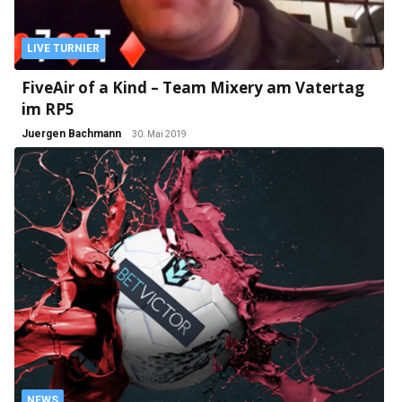
LIVE TURNIER
FiveAir of a Kind – Team Mixery am Vatertag
im RP5
Juergen Bachmann
30. Mai 2019
NEWS