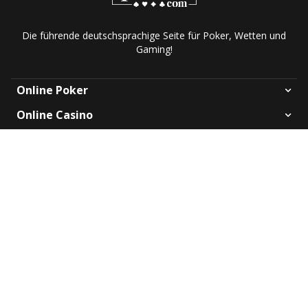
Die führende deutschsprachige Seite für Poker, Wetten und
Gaming!
Online Poker
Online Casino
Wettanbieter
Über Hochgepokert