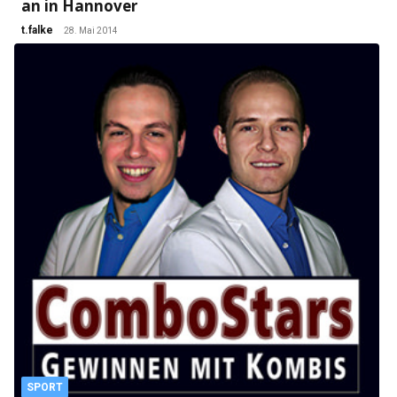
an in Hannover
t.falke
28. Mai 2014
SPORT