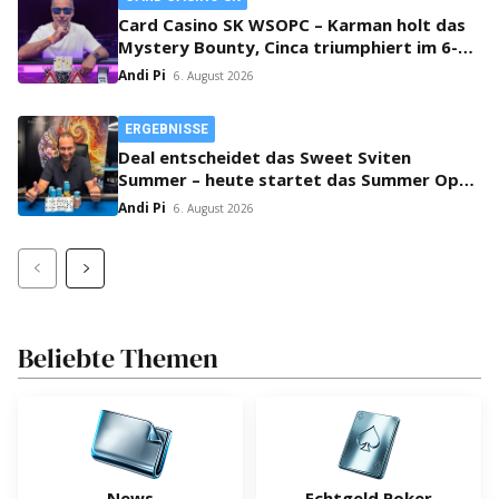
Card Casino SK WSOPC – Karman holt das
Mystery Bounty, Cinca triumphiert im 6-
Max!
Andi Pi
6. August 2026
ERGEBNISSE
Deal entscheidet das Sweet Sviten
Summer – heute startet das Summer Open
Bounty!
Andi Pi
6. August 2026
Beliebte Themen
News
Echtgeld Poker