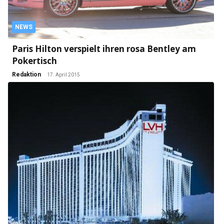
NEWS
Paris Hilton verspielt ihren rosa Bentley am
Pokertisch
Redaktion
17. April 2015