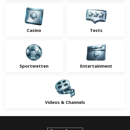
Casino
Tests
Sportwetten
Entertainment
Videos & Channels