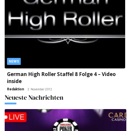
NEWS
German High Roller Staffel 8 Folge 4 – Video
inside
Redaktion
2. November 2012
Neueste Nachrichten