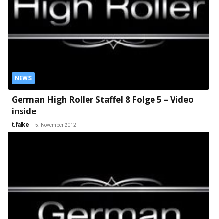
NEWS
German High Roller Staffel 8 Folge 5 – Video
inside
t.falke
5. November 2012