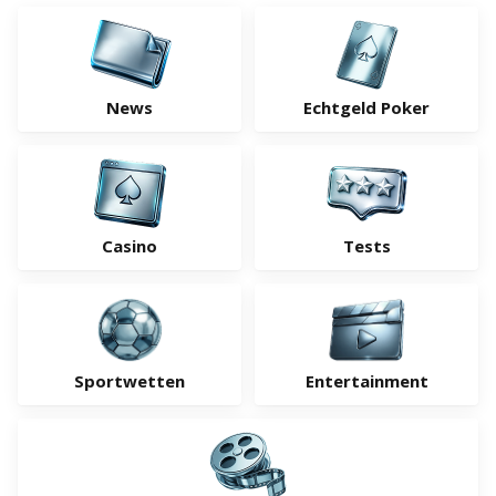
News
Echtgeld Poker
Casino
Tests
Sportwetten
Entertainment