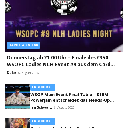
CARD CASINO SK
Donnerstag ab 21:00 Uhr – Finale des €350
WSOPC Ladies NLH Event #9 aus dem Card
Casino SK!
Duke
6. August 2026
ERGEBNISSE
WSOP Main Event Final Table – $10M
Powerjam entscheidet das Heads-Up
zwischen Jumalon und Saaskilahti!
Jan Schwarz
6. August 2026
ERGEBNISSE