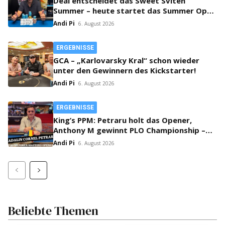
Deal entscheidet das Sweet Sviten
Summer – heute startet das Summer Open
Bounty!
Andi Pi
6. August 2026
ERGEBNISSE
GCA – „Karlovarsky Kral“ schon wieder
unter den Gewinnern des Kickstarter!
Andi Pi
6. August 2026
ERGEBNISSE
King’s PPM: Petraru holt das Opener,
Anthony M gewinnt PLO Championship –
Prag spielt Flight 1C Million Crown!
Andi Pi
6. August 2026
Beliebte Themen