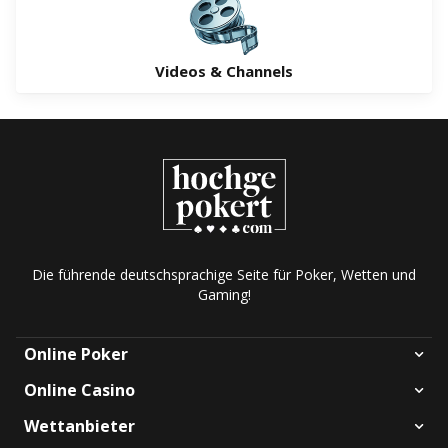
Videos & Channels
Die führende deutschsprachige Seite für Poker, Wetten und
Gaming!
Online Poker
Online Casino
Wettanbieter