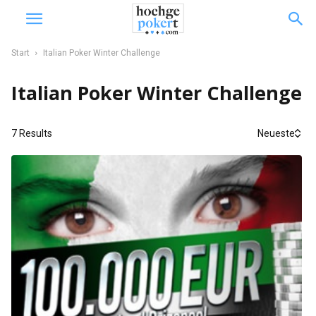
Start
Italian Poker Winter Challenge
Italian Poker Winter Challenge
7 Results
Neueste