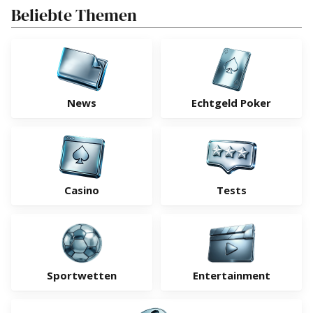
Beliebte Themen
News
Echtgeld Poker
Casino
Tests
Sportwetten
Entertainment