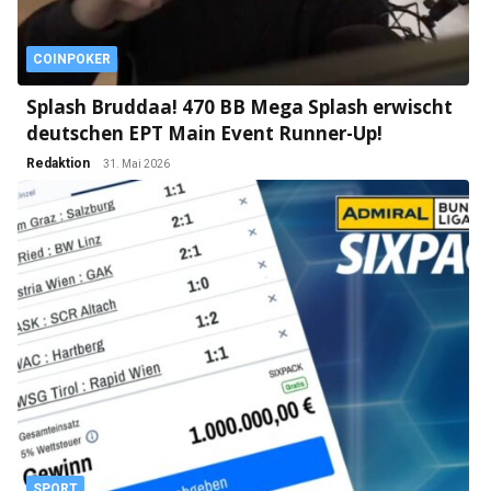
COINPOKER
Splash Bruddaa! 470 BB Mega Splash erwischt
deutschen EPT Main Event Runner-Up!
Redaktion
31. Mai 2026
SPORT