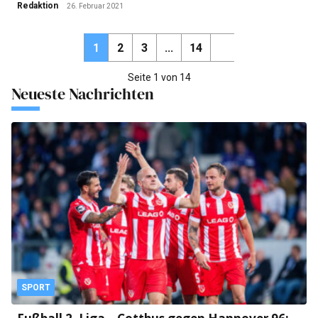
Redaktion
26. Februar 2021
1
2
3
...
14
Seite 1 von 14
Neueste Nachrichten
SPORT