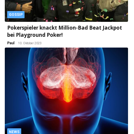
GOSSIP
Pokerspieler knackt Million-Bad Beat Jackpot
bei Playground Poker!
Paul
10. Oktober 2023
NEWS