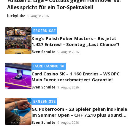
Fußball 2. Liga – Cottbus gegen Hannover 96:
Alles spricht für ein Tor-Spektakel!
luckyluke
9. August 2026
ERGEBNISSE
King’s Polish Poker Masters – Bis jetzt
1.427 Entries! – Sonntag „Last Chance“!
Sven Schulte
9. August 2026
CARD CASINO SK
Card Casino SK – 1.160 Entries – WSOPC
Main Event zerschmettert Garantie!
Sven Schulte
9. August 2026
ERGEBNISSE
GC Pokerroom – 23 Spieler gehen ins Finale
im Summer Open – CHF 7.210 plus Bounties
on Top!
Sven Schulte
9. August 2026