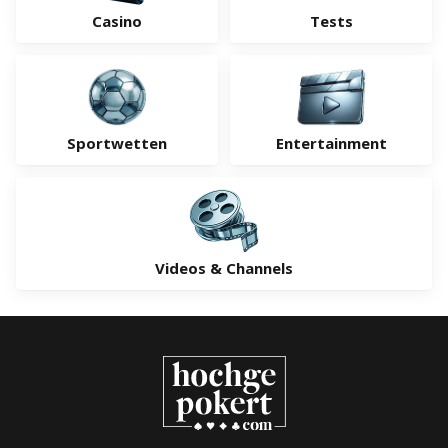
Casino
Tests
Sportwetten
Entertainment
Videos & Channels