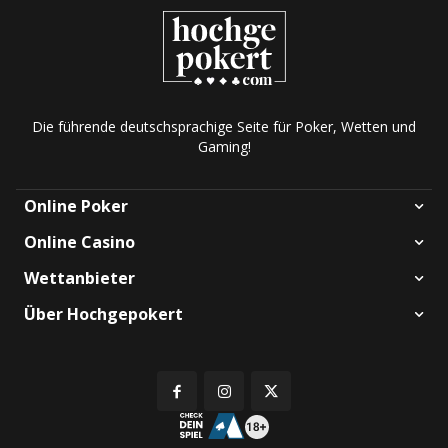
Die führende deutschsprachige Seite für Poker, Wetten und
Gaming!
Online Poker
Online Casino
Wettanbieter
Über Hochgepokert