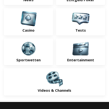
Casino
Tests
Sportwetten
Entertainment
Videos & Channels