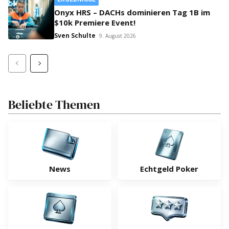
Onyx HRS – DACHs dominieren Tag 1B im
$10k Premiere Event!
Sven Schulte
9. August 2026
Beliebte Themen
News
Echtgeld Poker