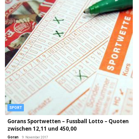
SPORT
Gorans Sportwetten – Fussball Lotto – Quoten
zwischen 12,11 und 450,00
Goran
9. November 2017