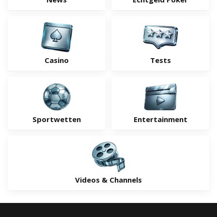
Casino
Tests
Sportwetten
Entertainment
Videos & Channels