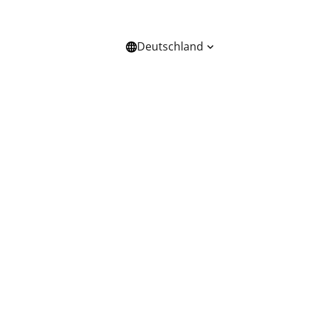
Deutschland
HANNEL
ÜBER UNS