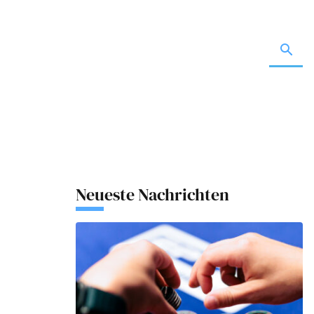
Neueste Nachrichten