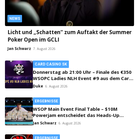
NEWS
Licht und „Schatten“ zum Auftakt der Summer
Poker Open im GCLI
Jan Schwarz
7. August 2026
CARD CASINO SK
Donnerstag ab 21:00 Uhr – Finale des €350
WSOPC Ladies NLH Event #9 aus dem Card
Casino SK!
Duke
6. August 2026
ERGEBNISSE
WSOP Main Event Final Table – $10M
Powerjam entscheidet das Heads-Up
zwischen Jumalon und Saaskilahti!
Jan Schwarz
6. August 2026
ERGEBNISSE