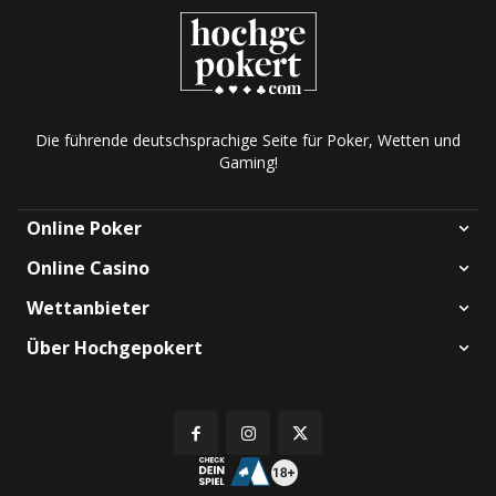
Die führende deutschsprachige Seite für Poker, Wetten und
Gaming!
Online Poker
Online Casino
Wettanbieter
Über Hochgepokert