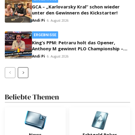
GCA – „Karlovarsky Kral“ schon wieder
unter den Gewinnern des Kickstarter!
Andi Pi
6. August 2026
ERGEBNISSE
King’s PPM: Petraru holt das Opener,
Anthony M gewinnt PLO Championship –
Prag spielt Flight 1C Million Crown!
Andi Pi
6. August 2026
Beliebte Themen
News
Echtgeld Poker