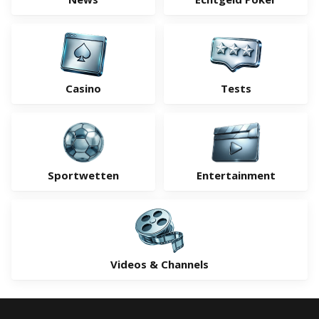
Casino
Tests
Sportwetten
Entertainment
Videos & Channels