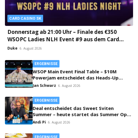
CARD CASINO SK
Donnerstag ab 21:00 Uhr – Finale des €350
WSOPC Ladies NLH Event #9 aus dem Card
Casino SK!
Duke
6. August 2026
ERGEBNISSE
WSOP Main Event Final Table – $10M
Powerjam entscheidet das Heads-Up
zwischen Jumalon und Saaskilahti!
Jan Schwarz
6. August 2026
ERGEBNISSE
Deal entscheidet das Sweet Sviten
Summer – heute startet das Summer Open
Bounty!
Andi Pi
6. August 2026
ERGEBNISSE