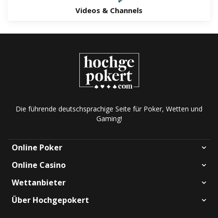
Videos & Channels
Die führende deutschsprachige Seite für Poker, Wetten und
Gaming!
Online Poker
Online Casino
Wettanbieter
Über Hochgepokert