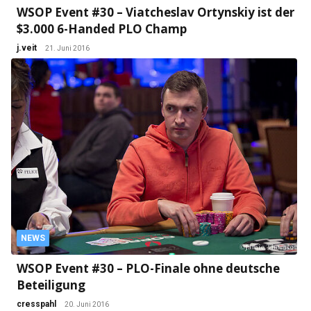
WSOP Event #30 – Viatcheslav Ortynskiy ist der
$3.000 6-Handed PLO Champ
j.veit
21. Juni 2016
NEWS
WSOP Event #30 – PLO-Finale ohne deutsche
Beteiligung
cresspahl
20. Juni 2016