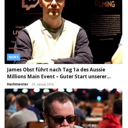
NEWS
James Obst führt nach Tag 1a des Aussie
Millions Main Event – Guter Start unserer
Jungs!
Hachmeister
24. Januar 2016