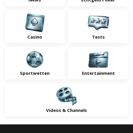
Casino
Tests
Sportwetten
Entertainment
Videos & Channels