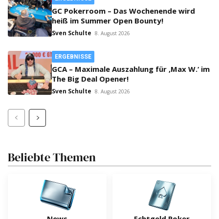
GC Pokerroom – Das Wochenende wird
heiß im Summer Open Bounty!
Sven Schulte
8. August 2026
ERGEBNISSE
GCA – Maximale Auszahlung für ‚Max W.‘ im
The Big Deal Opener!
Sven Schulte
8. August 2026
Beliebte Themen
News
Echtgeld Poker