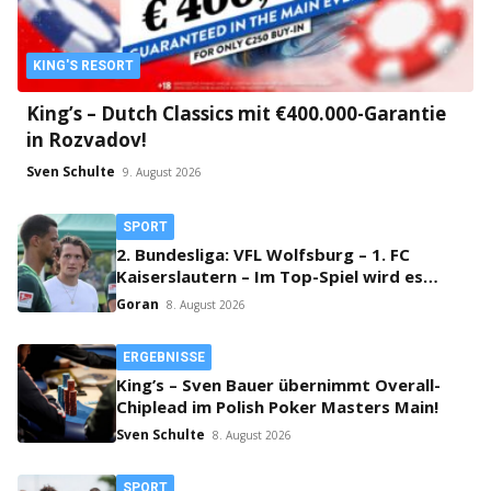
KING'S RESORT
King’s – Dutch Classics mit €400.000-Garantie
in Rozvadov!
Sven Schulte
9. August 2026
SPORT
2. Bundesliga: VFL Wolfsburg – 1. FC
Kaiserslautern – Im Top-Spiel wird es
klingeln!
Goran
8. August 2026
ERGEBNISSE
King’s – Sven Bauer übernimmt Overall-
Chiplead im Polish Poker Masters Main!
Sven Schulte
8. August 2026
SPORT