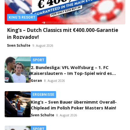
KING'S RESORT
King’s – Dutch Classics mit €400.000-Garantie
in Rozvadov!
Sven Schulte
9. August 2026
SPORT
2. Bundesliga: VFL Wolfsburg – 1. FC
Kaiserslautern – Im Top-Spiel wird es
klingeln!
Goran
8. August 2026
ERGEBNISSE
King’s – Sven Bauer übernimmt Overall-
Chiplead im Polish Poker Masters Main!
Sven Schulte
8. August 2026
SPORT