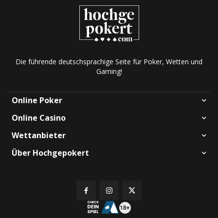
Die führende deutschsprachige Seite für Poker, Wetten und
Gaming!
Online Poker
Online Casino
Wettanbieter
Über Hochgepokert