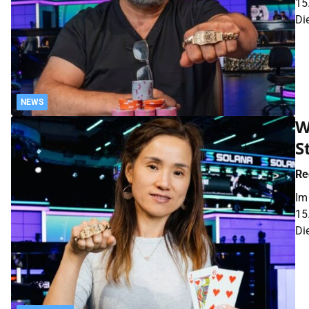
15
Di
fi
20
Üb
Ho
pro
NEWS
W
S
Re
Im
15
Di
fi
20
Üb
Ho