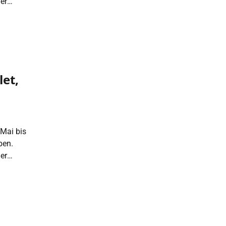
er
7 –
:3-
et,
Mai bis
ben.
er
 $1,000
mit