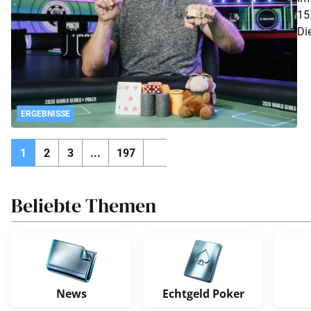
15
Di
fi
20
Su
Ho
ERGEBNISSE
1
2
3
...
197
Beliebte Themen
News
Echtgeld Poker