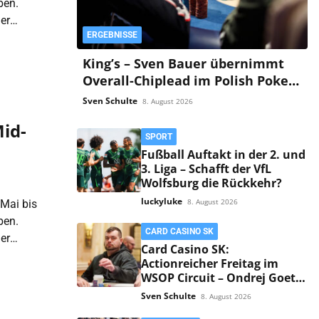
ben.
er
ERGEBNISSE
King’s – Sven Bauer übernimmt
Overall-Chiplead im Polish Poker
Entrys
Masters Main!
Sven Schulte
8. August 2026
Mid-
SPORT
Fußball Auftakt in der 2. und
3. Liga – Schafft der VfL
Wolfsburg die Rückkehr?
luckyluke
8. August 2026
Mai bis
ben.
CARD CASINO SK
er
Card Casino SK:
Actionreicher Freitag im
em –
WSOP Circuit – Ondrej Goetz
siegt im PLO!
Sven Schulte
8. August 2026
-Entry