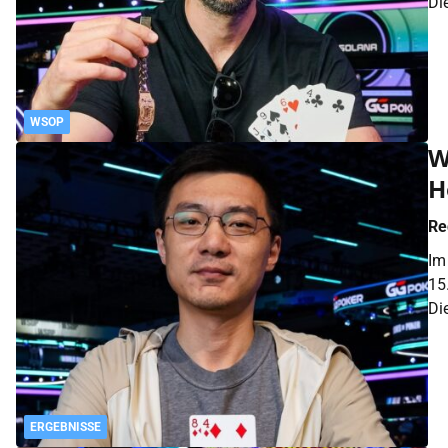
Di
fi
20
$1
Da
Om
WSOP
W
H
Re
Im
15
Di
fi
20
No
Ho
ERGEBNISSE