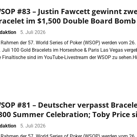
SOP #83 – Justin Fawcett gewinnt zwe
racelet im $1,500 Double Board Bomb
LO!
daktion
5. Juli 2026
 Rahmen der 57. World Series of Poker (WSOP) werden vom 26. 
. Juli 100 Gold Bracelets im Horseshoe & Paris Las Vegas verge
e Finaltische sind im YouTube-Livestream der WSOP zu sehen.Hi
ndet ihr die gesamte hochgepokert-Berichterstattung der WSOP
26!Event #83: $1,500 Double Board Bomb Pot Pot-Limit Omaha
ersichtEvent: #83 – $1,500 Double Board Bomb Pot Pot-Limit
ahaTermin: 2. […]
SOP #81 – Deutscher verpasst Bracele
800 Summer Celebration; Toby Price si
daktion
5. Juli 2026
 Rahmen der 57. World Series of Poker (WSOP) werden vom 26. 