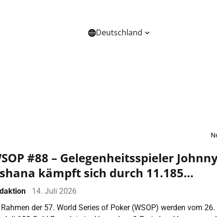
Deutschland
HANNEL
ÜBER UNS
N
SOP #88 – Gelegenheitsspieler Johnn
shana kämpft sich durch 11.185
ladiatoren zum WSOP Armband!
daktion
14. Juli 2026
 Rahmen der 57. World Series of Poker (WSOP) werden vom 26. 