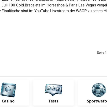
. Juli 100 Gold Bracelets im Horseshoe & Paris Las Vegas verge
e Finaltische sind im YouTube-Livestream der WSOP zu sehen.Hi
ndet ihr die gesamte hochgepokert-Berichterstattung der WSOP
26!Event #81: $800 Summer Celebration – ÜbersichtEvent: #81
mmer CelebrationTermin: 2. bis 4. JuliBuy-In: $800Format: No-L
ld’emLate Registration: 12 […]
Seite 
Casino
Tests
Sportwett