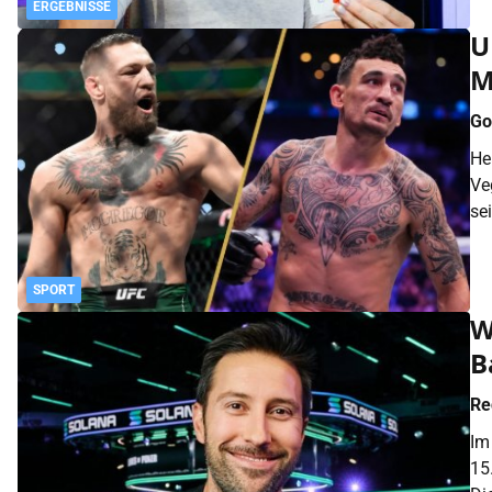
pr
ERGEBNISSE
U
M
Go
He
Ve
se
Ex
se
zu
SPORT
W
B
Re
Im
15