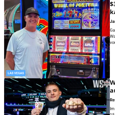
$
k
a
Ja
Ga
Wa
vo
– 
Le
LAS VEGAS
W
a
Re
Im
15