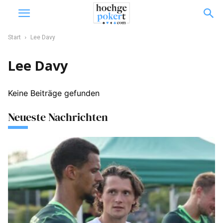
Start
Lee Davy
Lee Davy
Keine Beiträge gefunden
Neueste Nachrichten