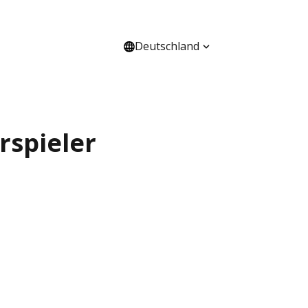
Deutschland
HANNEL
ÜBER UNS
rspieler