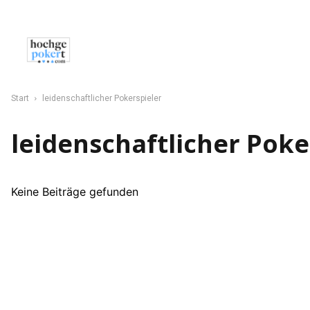
NEWS
POKER
CASINO
SPORT
C
Start
leidenschaftlicher Pokerspieler
leidenschaftlicher Poke
Keine Beiträge gefunden