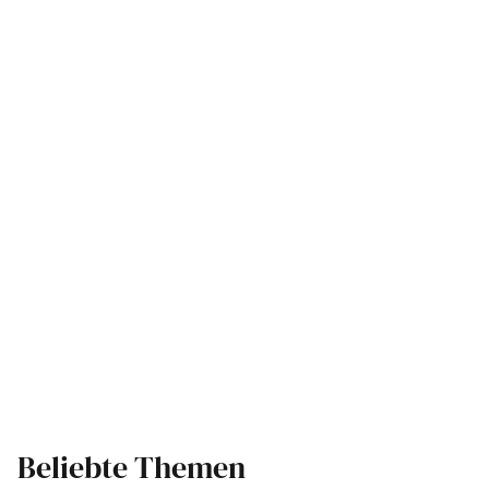
Beliebte Themen