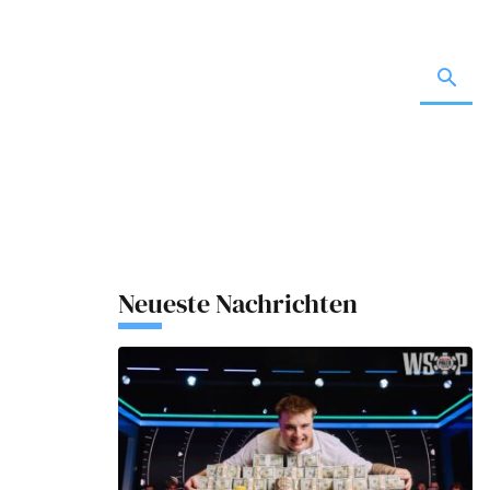
Neueste Nachrichten