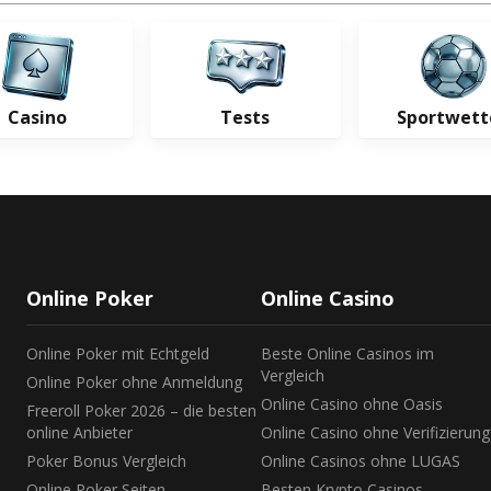
Casino
Tests
Sportwett
Online Poker
Online Casino
Online Poker mit Echtgeld
Beste Online Casinos im
Vergleich
Online Poker ohne Anmeldung
Online Casino ohne Oasis
Freeroll Poker 2026 – die besten
online Anbieter
Online Casino ohne Verifizierung
Poker Bonus Vergleich
Online Casinos ohne LUGAS
Online Poker Seiten
Besten Krypto Casinos