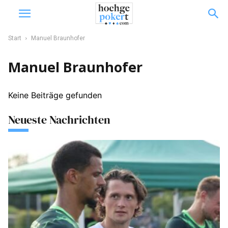
Start
Manuel Braunhofer
Manuel Braunhofer
Keine Beiträge gefunden
Neueste Nachrichten