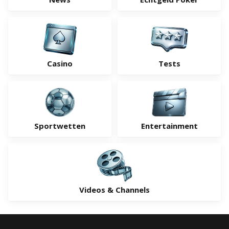
Casino
Tests
Sportwetten
Entertainment
Videos & Channels