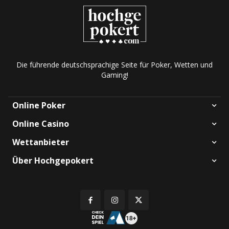
Die führende deutschsprachige Seite für Poker, Wetten und
Gaming!
Online Poker
Online Casino
Wettanbieter
Über Hochgepokert