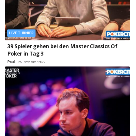
LIVE TURNIER
39 Spieler gehen bei den Master Classics Of
Poker in Tag 3
Paul
25. November 2022