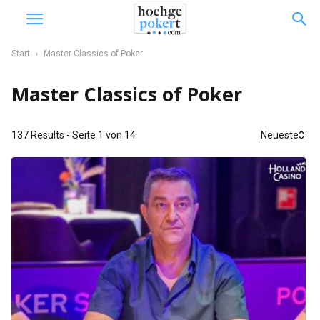
Start
Master Classics of Poker
Master Classics of Poker
137 Results - Seite 1 von 14
Neueste