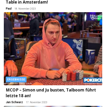
Table in Amsterdam!
Paul
18. November 2023
ERGEBNISSE
MCOP – Simon und Ju busten, Talboom führt
letzte 18 an!
Jan Schwarz
17. November 2023