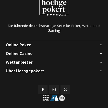
Die führende deutschsprachige Seite für Poker, Wetten und
Gaming!
Online Poker
Online Casino
Wettanbieter
Über Hochgepokert