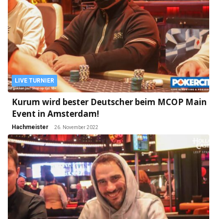
LIVE TURNIER
Kurum wird bester Deutscher beim MCOP Main
Event in Amsterdam!
Hachmeister
26. November 2022