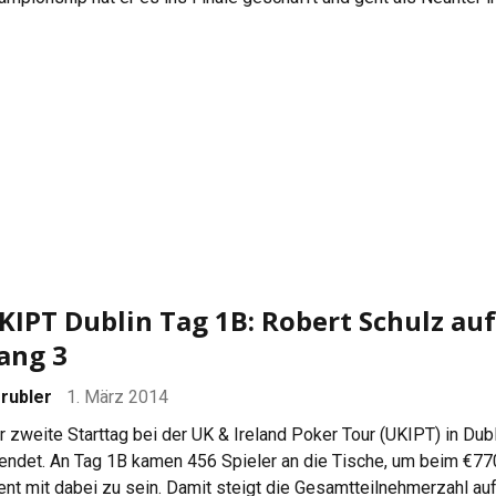
 den finalen Tag. Angeführt wird das Feld der 13 Finalisten von M
lver vor Hiren Patel.George […]
KIPT Dublin Tag 1B: Robert Schulz auf
ang 3
grubler
1. März 2014
r zweite Starttag bei der UK & Ireland Poker Tour (UKIPT) in Dubl
endet. An Tag 1B kamen 456 Spieler an die Tische, um beim €77
ent mit dabei zu sein. Damit steigt die Gesamtteilnehmerzahl au