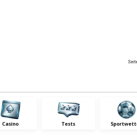
Seit
Casino
Tests
Sportwett