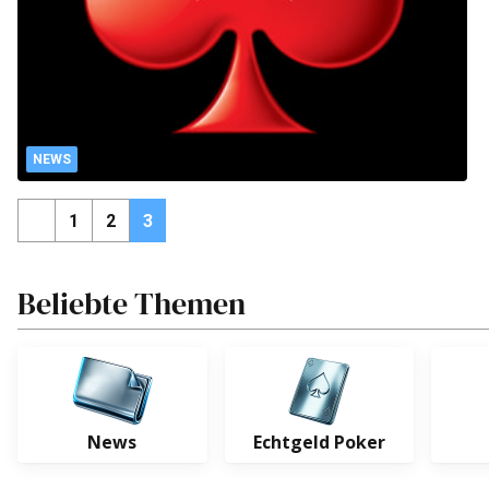
NEWS
1
2
3
Beliebte Themen
News
Echtgeld Poker