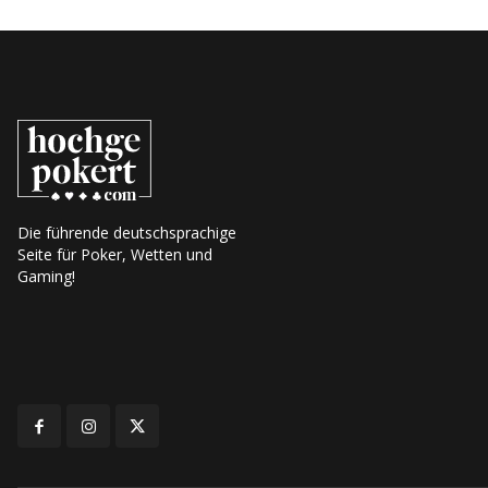
Die führende deutschsprachige
Seite für Poker, Wetten und
Gaming!