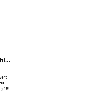
. […]
hl
vent
zur
ag 1B!
ne
Main