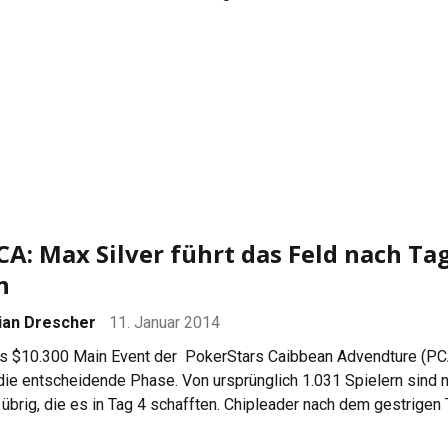
ieler.Für die deutschsprachige Pokercommunity läuft es gut in Du
nn mit Robert Schulz befindet sich ein […]
CA: Max Silver führt das Feld nach Tag
n
lian Drescher
11. Januar 2014
s $10.300 Main Event der PokerStars Caibbean Advendture (PC
 die entscheidende Phase. Von ursprünglich 1.031 Spielern sind 
 übrig, die es in Tag 4 schafften. Chipleader nach dem gestrigen 
r britische Pro Max Silver mit 1.453.000 Chips.215 Spieler kehrt