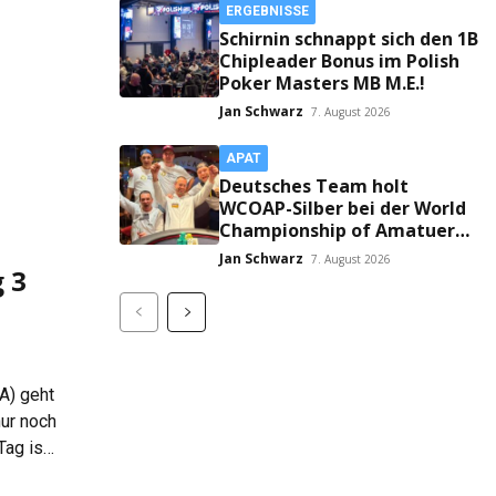
ERGEBNISSE
blin.
Schirnin schnappt sich den 1B
Chipleader Bonus im Polish
Poker Masters MB M.E.!
Jan Schwarz
7. August 2026
APAT
Deutsches Team holt
WCOAP-Silber bei der World
Championship of Amatuer
Poker!
Jan Schwarz
7. August 2026
 3
A) geht
nur noch
Tag ist
en