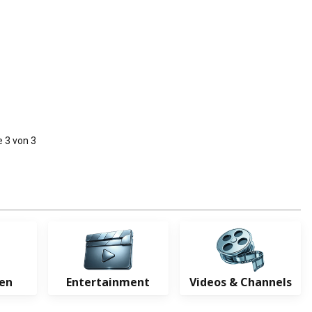
e 3 von 3
en
Entertainment
Videos & Channels