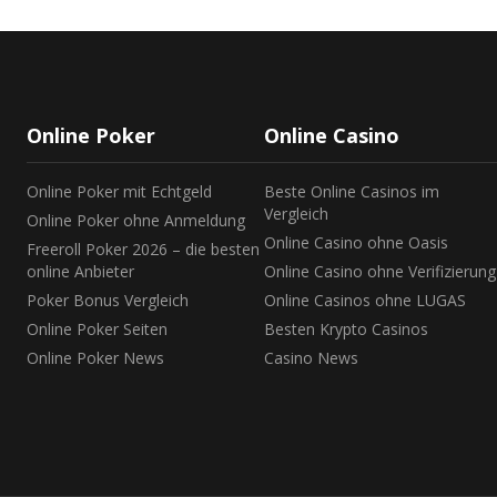
Online Poker
Online Casino
Online Poker mit Echtgeld
Beste Online Casinos im
Vergleich
Online Poker ohne Anmeldung
Online Casino ohne Oasis
Freeroll Poker 2026 – die besten
online Anbieter
Online Casino ohne Verifizierung
Poker Bonus Vergleich
Online Casinos ohne LUGAS
Online Poker Seiten
Besten Krypto Casinos
Online Poker News
Casino News