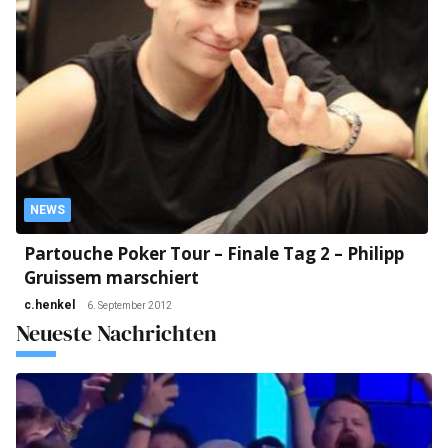
NEWS
Partouche Poker Tour – Finale Tag 2 – Philipp
Gruissem marschiert
c.henkel
6. September 2012
Neueste Nachrichten